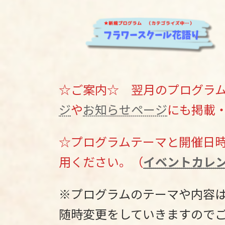
☆ご案内☆ 翌月のプログラム
ジ
や
お知らせページ
にも掲載
☆プログラムテーマと開催日
用ください。（
イベントカレ
※プログラムのテーマや内容
随時変更をしていきますので