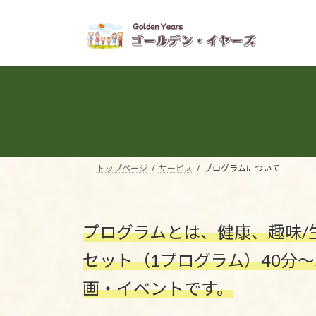
コ
ナ
ン
ビ
テ
ゲ
ン
ー
ツ
シ
へ
ョ
ス
ン
キ
に
ッ
移
プ
動
トップページ
サービス
プログラムについて
プログラムとは、健康、趣味/
セット（1プログラム）40分
画・イベントです。