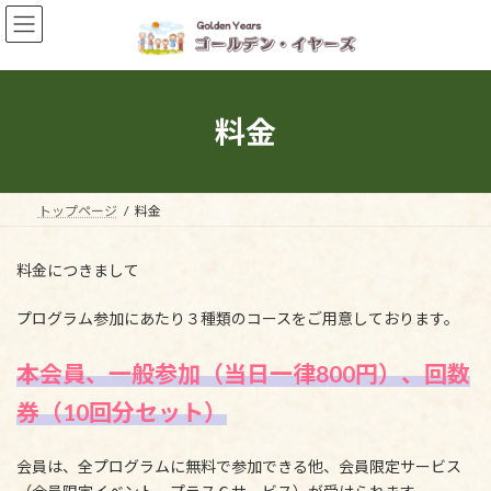
コ
ナ
ン
ビ
テ
ゲ
ン
ー
ツ
シ
へ
ョ
料金
ス
ン
キ
に
ッ
移
プ
動
トップページ
料金
料金につきまして
プログラム参加にあたり３種類のコースをご用意しております。
本会員、一般参加（当日一律800円）、回数
券（10回分セット）
会員は、全プログラムに無料で参加できる他、会員限定サービス